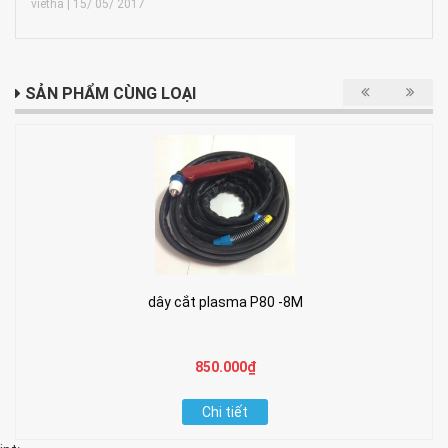
vietha | 15/ 05/ 2017
SẢN PHẨM CÙNG LOẠI
dây cắt plasma P80 -8M
850.000₫
Chi tiết