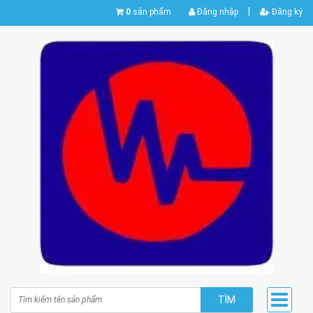
|
0
sản phẩm
Đăng nhập
Đăng ký
TÌM