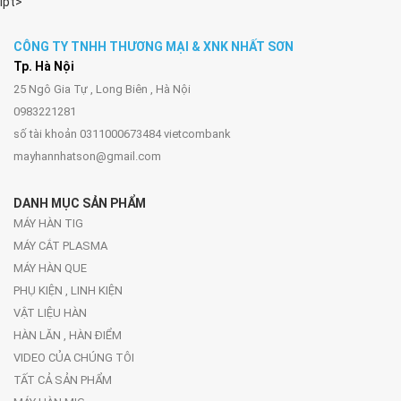
ipt>
CÔNG TY TNHH THƯƠNG MẠI & XNK NHẤT SƠN
Tp. Hà Nội
25 Ngô Gia Tự , Long Biên , Hà Nội
0983221281
số tài khoản 0311000673484 vietcombank
mayhannhatson@gmail.com
DANH MỤC SẢN PHẨM
MÁY HÀN TIG
MÁY CẮT PLASMA
MÁY HÀN QUE
PHỤ KIỆN , LINH KIỆN
VẬT LIỆU HÀN
HÀN LĂN , HÀN ĐIỂM
VIDEO CỦA CHÚNG TÔI
TẤT CẢ SẢN PHẨM