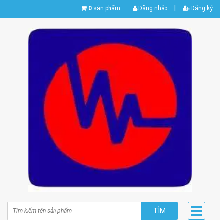
|
0
sản phẩm
Đăng nhập
Đăng ký
TÌM