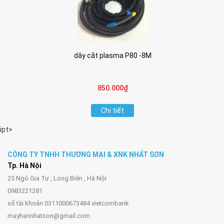
dây cắt plasma P80 -8M
850.000₫
Chi tiết
ipt>
CÔNG TY TNHH THƯƠNG MẠI & XNK NHẤT SƠN
Tp. Hà Nội
25 Ngô Gia Tự , Long Biên , Hà Nội
0983221281
số tài khoản 0311000673484 vietcombank
mayhannhatson@gmail.com