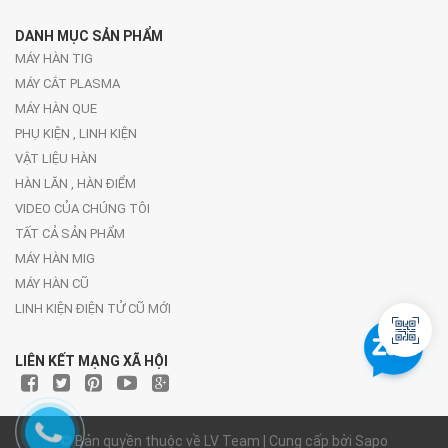
DANH MỤC SẢN PHẨM
MÁY HÀN TIG
MÁY CẮT PLASMA
MÁY HÀN QUE
PHỤ KIỆN , LINH KIỆN
VẬT LIỆU HÀN
HÀN LĂN , HÀN ĐIỂM
VIDEO CỦA CHÚNG TÔI
TẤT CẢ SẢN PHẨM
MÁY HÀN MIG
MÁY HÀN CŨ
LINH KIỆN ĐIỆN TỬ CŨ MỚI
LIÊN KẾT MẠNG XÃ HỘI
© Bản quyền thuộc về LV Team | Cung cấp bởi Sapo