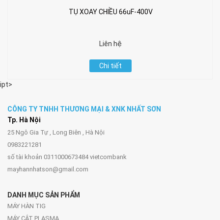
TỤ XOAY CHIỀU 66uF-400V
Liên hệ
Chi tiết
ipt>
CÔNG TY TNHH THƯƠNG MẠI & XNK NHẤT SƠN
Tp. Hà Nội
25 Ngô Gia Tự , Long Biên , Hà Nội
0983221281
số tài khoản 0311000673484 vietcombank
mayhannhatson@gmail.com
DANH MỤC SẢN PHẨM
MÁY HÀN TIG
MÁY CẮT PLASMA