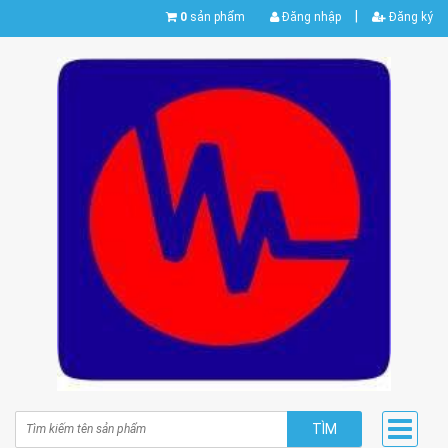
|
0
sản phẩm
Đăng nhập
Đăng ký
TÌM