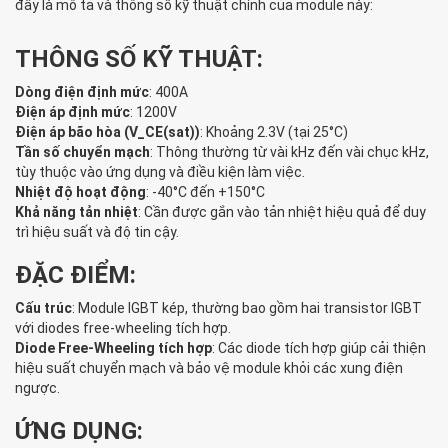
đây là mô tả và thông số kỹ thuật chính của module này:
THÔNG SỐ KỸ THUẬT:
Dòng điện định mức
: 400A
Điện áp định mức
: 1200V
Điện áp bão hòa (V_CE(sat))
: Khoảng 2.3V (tại 25°C)
Tần số chuyển mạch
: Thông thường từ vài kHz đến vài chục kHz,
tùy thuộc vào ứng dụng và điều kiện làm việc.
Nhiệt độ hoạt động
: -40°C đến +150°C
Khả năng tản nhiệt
: Cần được gắn vào tản nhiệt hiệu quả để duy
trì hiệu suất và độ tin cậy.
ĐẶC ĐIỂM:
Cấu trúc
: Module IGBT kép, thường bao gồm hai transistor IGBT
với diodes free-wheeling tích hợp.
Diode Free-Wheeling tích hợp
: Các diode tích hợp giúp cải thiện
hiệu suất chuyển mạch và bảo vệ module khỏi các xung điện
ngược.
ỨNG DỤNG: