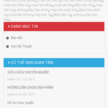
Máy hàn công nghiệp
,
máy hàn điểm
,
máy hàn điện công nghiệp
,
máy hàn điện tử
,
máy hàn đồng
,
máy hàn lăn
,
Máy hàn mig
,
máy
hàn mig nhôm
,
Máy hàn nhật
,
máy hàn nhật bản
,
Máy hàn nhật
cũ
,
máy hàn nhôm
,
may han tig
,
Máy hàn tig
,
nhôm
,
sửa máy
hàn
,
DANH MỤC TIN
Bài viết
Góc Kỹ Thuật
CÓ THỂ BẠN QUAN TÂM
SỬA CHỮA CHUYÊN NGHIỆP
vietha | 21/ 12/ 2017
HƯỚNG DẪN CHỌN SẢN PHẨM
vietha | 15/ 05/ 2017
hỗ trợ trực tuyến