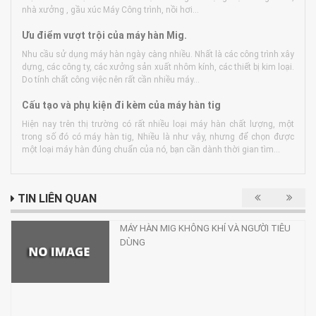
nhà xưởng , gầu xúc Máy Công trình, nồi hơi...
Ưu điểm vượt trội của máy hàn Mig.
Nhu cầu sử dụng máy hàn ngày càng nhiều. Nhất là các công trình xây
dựng, các công ty, các xưởng sản xuất nhôm kính, các thiết bị kim loại.
Do tính chất công việc nên rất cần nhiều máy...
Cấu tạo và phụ kiện đi kèm của máy hàn tig
Hiện nay trên thị trường có rất nhiều loại máy hàn chất lượng, một
trong số đó có máy hàn tig, Nhiều là như vậy, nhưng để chọn được
một loại máy hàn đúng chuẩn của nó, bạn cần dành thời gian tìm...
TIN LIÊN QUAN
MÁY HÀN MIG KHÔNG KHÍ VÀ NGƯỜI TIÊU
DÙNG