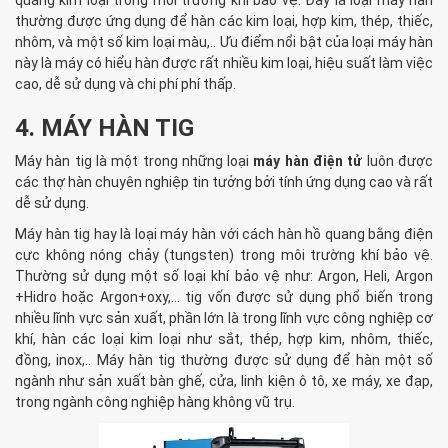
quang kim loại trong môi trường khí bảo vệ. Đây là loại máy hàn
thường được ứng dụng để hàn các kim loại, hợp kim, thép, thiếc,
nhôm, và một số kim loại màu,.. Ưu điểm nổi bật của loại máy hàn
này là máy có hiểu hàn được rất nhiều kim loại, hiệu suất làm việc
cao, dễ sử dụng và chi phí phí thấp.
4. MÁY HÀN TIG
Máy hàn tig là một trong những loại
máy hàn điện tử
luôn được
các thợ hàn chuyên nghiệp tin tưởng bởi tính ứng dụng cao và rất
dễ sử dụng.
Máy hàn tig hay là loại máy hàn với cách hàn hồ quang bằng điện
cực không nóng chảy (tungsten) trong môi trường khí bảo vệ.
Thường sử dụng một số loại khí bảo vệ như: Argon, Heli, Argon
+Hidro hoặc Argon+oxy,… tig vốn được sử dụng phổ biến trong
nhiều lĩnh vực sản xuất, phần lớn là trong lĩnh vực công nghiệp cơ
khí, hàn các loại kim loại như sắt, thép, hợp kim, nhôm, thiếc,
đồng, inox,.. Máy hàn tig thường được sử dụng để hàn một số
ngành như sản xuất bàn ghế, cửa, linh kiện ô tô, xe máy, xe đạp,
trong ngành công nghiệp hàng không vũ trụ.