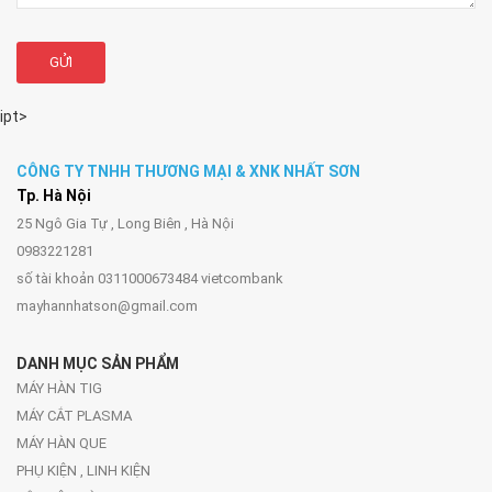
GỬI
ipt>
CÔNG TY TNHH THƯƠNG MẠI & XNK NHẤT SƠN
Tp. Hà Nội
25 Ngô Gia Tự , Long Biên , Hà Nội
0983221281
số tài khoản 0311000673484 vietcombank
mayhannhatson@gmail.com
DANH MỤC SẢN PHẨM
MÁY HÀN TIG
MÁY CẮT PLASMA
MÁY HÀN QUE
PHỤ KIỆN , LINH KIỆN