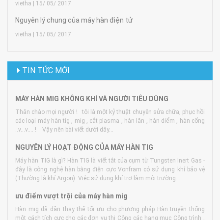
vietha | 15/ 05/ 2017
Nguyên lý chung của máy hàn điện tử
vietha | 15/ 05/ 2017
TIN TỨC MỚI
MÁY HÀN MIG KHÔNG KHÍ VÀ NGƯỜI TIÊU DÙNG
Thân chào mọi người ! tôi là một kỷ thuật chuyên sửa chữa, phục hồi
các loại máy hàn tig , mig , cắt plasma , hàn lăn , hàn diểm , hàn cổng
..v...v.... ! Vậy nên bài viết dưới dây...
NGUYÊN LÝ HOẠT ĐỘNG CỦA MÁY HÀN TIG
Máy hàn TIG là gì? Hàn TIG là viết tắt của cụm từ Tungsten Inert Gas -
đây là công nghệ hàn bằng điện cực Vonfram có sử dụng khí bảo vệ
(Thường là khí Argon). Việc sử dụng khí trơ làm môi trường...
ưu điểm vượt trội của máy hàn mig
Hàn mig đã dần thay thế tối ưu cho phương pháp Hàn truyền thống
một cách tích cực cho các đơn vụ thi Công các hạng mục Công trình ,