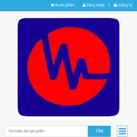
|
0
sản phẩm
Đăng nhập
Đăng ký
TÌM